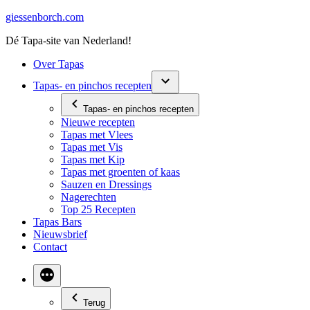
Ga
giessenborch.com
naar
Dé Tapa-site van Nederland!
de
inhoud
Over Tapas
Tapas- en pinchos recepten
Tapas- en pinchos recepten
Nieuwe recepten
Tapas met Vlees
Tapas met Vis
Tapas met Kip
Tapas met groenten of kaas
Sauzen en Dressings
Nagerechten
Top 25 Recepten
Tapas Bars
Nieuwsbrief
Contact
Terug