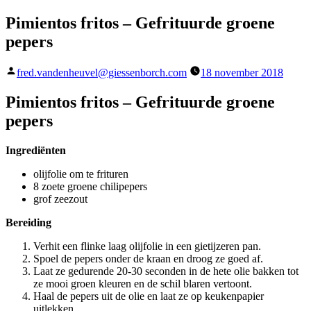
Pimientos fritos – Gefrituurde groene
pepers
Geplaatst
fred.vandenheuvel@giessenborch.com
18 november 2018
door
Pimientos fritos – Gefrituurde groene
pepers
Ingrediënten
olijfolie om te frituren
8 zoete groene chilipepers
grof zeezout
Bereiding
Verhit een flinke laag olijfolie in een gietijzeren pan.
Spoel de pepers onder de kraan en droog ze goed af.
Laat ze gedurende 20-30 seconden in de hete olie bakken tot
ze mooi groen kleuren en de schil blaren vertoont.
Haal de pepers uit de olie en laat ze op keukenpapier
uitlekken.