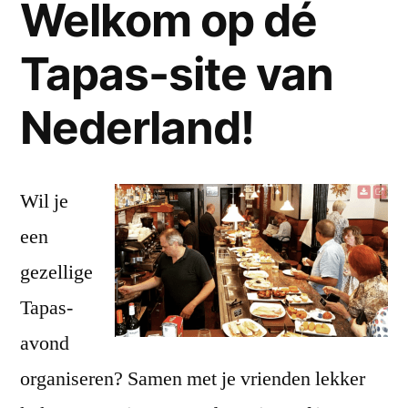
Welkom op dé
Tapas-site van
Nederland!
Wil je
een
gezellige
Tapas-
avond
organiseren? Samen met je vrienden lekker