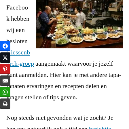
Faceboo
k hebben
wij een
besloten
Giessenb
orch-groep
aangemaakt waarvoor je jezelf
kunt aanmelden. Hier kan je met andere tapa-
fanaten ervaringen en recepten delen en
vragen stellen of tips geven.
Nog steeds niet gevonden wat je zocht? Je
kan ons natuurlijk ook altijd een
berichtje