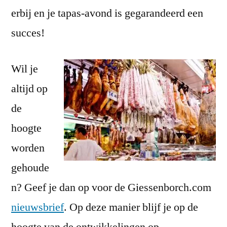
erbij en je tapas-avond is gegarandeerd een
succes!
Wil je
altijd op
de
hoogte
worden
gehoude
n? Geef je dan op voor de Giessenborch.com
nieuwsbrief
. Op deze manier blijf je op de
hoogte van de ontwikkelingen op