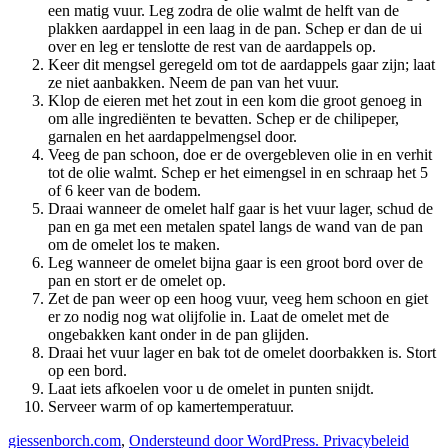
een matig vuur. Leg zodra de olie walmt de helft van de
plakken aardappel in een laag in de pan. Schep er dan de ui
over en leg er tenslotte de rest van de aardappels op.
Keer dit mengsel geregeld om tot de aardappels gaar zijn; laat
ze niet aanbakken. Neem de pan van het vuur.
Klop de eieren met het zout in een kom die groot genoeg in
om alle ingrediënten te bevatten. Schep er de chilipeper,
garnalen en het aardappelmengsel door.
Veeg de pan schoon, doe er de overgebleven olie in en verhit
tot de olie walmt. Schep er het eimengsel in en schraap het 5
of 6 keer van de bodem.
Draai wanneer de omelet half gaar is het vuur lager, schud de
pan en ga met een metalen spatel langs de wand van de pan
om de omelet los te maken.
Leg wanneer de omelet bijna gaar is een groot bord over de
pan en stort er de omelet op.
Zet de pan weer op een hoog vuur, veeg hem schoon en giet
er zo nodig nog wat olijfolie in. Laat de omelet met de
ongebakken kant onder in de pan glijden.
Draai het vuur lager en bak tot de omelet doorbakken is. Stort
op een bord.
Laat iets afkoelen voor u de omelet in punten snijdt.
Serveer warm of op kamertemperatuur.
giessenborch.com
,
Ondersteund door WordPress.
Privacybeleid