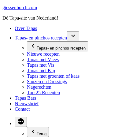
Ga
giessenborch.com
naar
Dé Tapa-site van Nederland!
de
inhoud
Over Tapas
Tapas- en pinchos recepten
Tapas- en pinchos recepten
Nieuwe recepten
Tapas met Vlees
Tapas met Vis
Tapas met Kip
Tapas met groenten of kaas
Sauzen en Dressings
Nagerechten
Top 25 Recepten
Tapas Bars
Nieuwsbrief
Contact
Terug