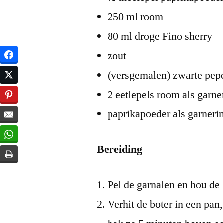
250 ml room
80 ml droge Fino sherry
zout
(versgemalen) zwarte pep
2 eetlepels room als garne
paprikapoeder als garneri
Bereiding
Pel de garnalen en hou de
Verhit de boter in een pan