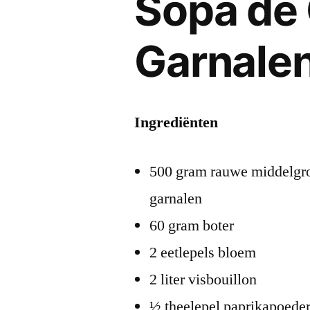
Sopa de
Garnale
Ingrediënten
500 gram rauwe middelgr
garnalen
60 gram boter
2 eetlepels bloem
2 liter visbouillon
½ theelepel paprikapoede