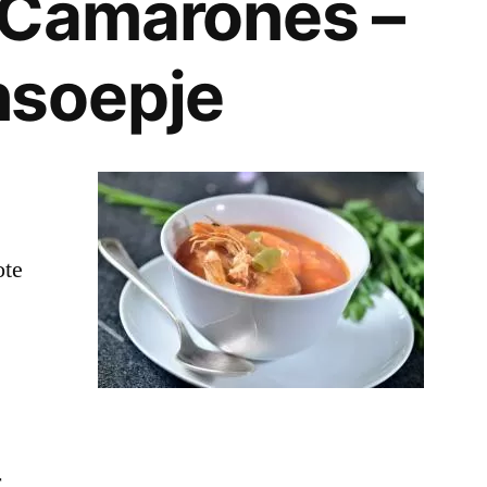
 Camarones –
nsoepje
ote
r