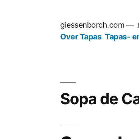
Ga
naar
giessenborch.com
D
de
Over Tapas
Tapas- e
inhoud
Sopa de C