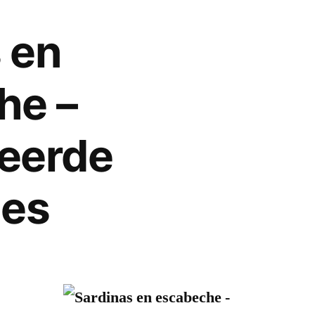
 en
he –
eerde
jes