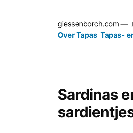
Ga
naar
giessenborch.com
D
de
Over Tapas
Tapas- e
inhoud
Sardinas 
sardientje