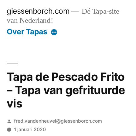
Ga
giessenborch.com
Dé Tapa-site
naar
van Nederland!
de
Over Tapas
inhoud
Tapa de Pescado Frito
– Tapa van gefrituurde
vis
Geplaatst
fred.vandenheuvel@giessenborch.com
door
1 januari 2020