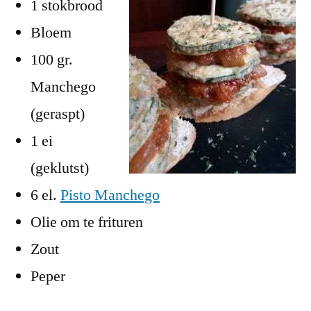
1 stokbrood
Bloem
100 gr.
Manchego
(geraspt)
1 ei
(geklutst)
6 el.
Pisto Manchego
Olie om te frituren
Zout
Peper