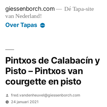
Ga
giessenborch.com
Dé Tapa-site
naar
van Nederland!
de
Over Tapas
inhoud
Pintxos de Calabacín y
Pisto – Pintxos van
courgette en pisto
Geplaatst
fred.vandenheuvel@giessenborch.com
door
24 januari 2021