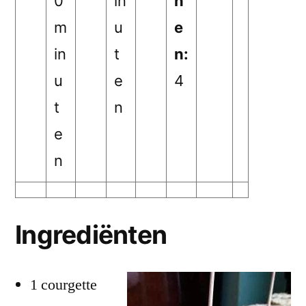
0
in
n
m
u
e
in
t
n:
u
e
4
t
n
e
n
Ingrediënten
1 courgette