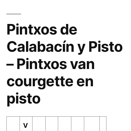
Pintxos de
Calabacín y Pisto
– Pintxos van
courgette en
pisto
V