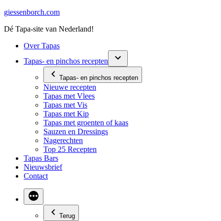
Ga
giessenborch.com
naar
Dé Tapa-site van Nederland!
de
inhoud
Over Tapas
Tapas- en pinchos recepten
Tapas- en pinchos recepten
Nieuwe recepten
Tapas met Vlees
Tapas met Vis
Tapas met Kip
Tapas met groenten of kaas
Sauzen en Dressings
Nagerechten
Top 25 Recepten
Tapas Bars
Nieuwsbrief
Contact
Terug