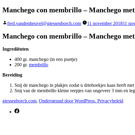
Manchego con membrillo – Manchego met
Geplaatst
fred.vandenheuvel@giessenborch.com
11 november 2018
11 no
door
Manchego con membrillo – Manchego met
Ingrediënten
400 gr. manchego (in een puntje)
200 gr.
membrillo
Bereiding
Snij de manchego in plakjes zodat u driehoekjes kaas heeft met 
Snij van de membrillo kleine reepjes van ongeveer 3 mm en le
giessenborch.com
,
Ondersteund door WordPress.
Privacybeleid