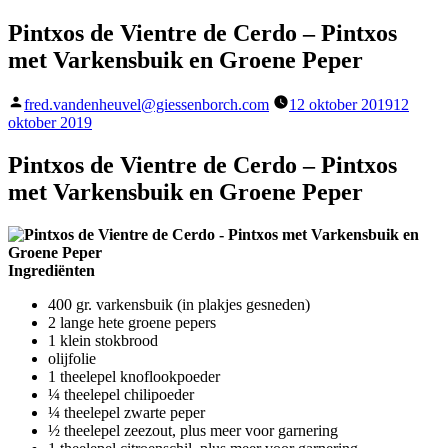
Pintxos de Vientre de Cerdo – Pintxos
met Varkensbuik en Groene Peper
Geplaatst
fred.vandenheuvel@giessenborch.com
12 oktober 2019
12
door
oktober 2019
Pintxos de Vientre de Cerdo – Pintxos
met Varkensbuik en Groene Peper
Ingrediënten
400 gr. varkensbuik (in plakjes gesneden)
2 lange hete groene pepers
1 klein stokbrood
olijfolie
1 theelepel knoflookpoeder
¼ theelepel chilipoeder
¼ theelepel zwarte peper
½ theelepel zeezout, plus meer voor garnering