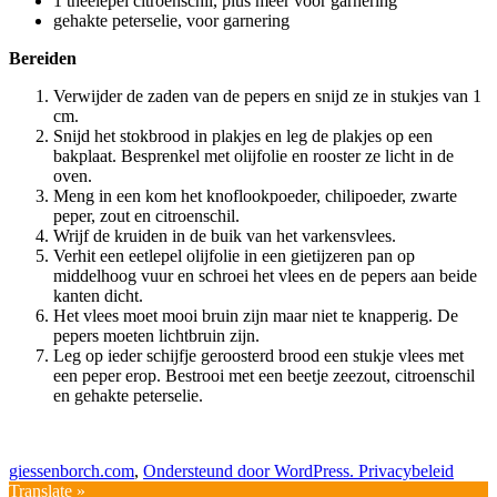
1 theelepel citroenschil, plus meer voor garnering
gehakte peterselie, voor garnering
Bereiden
Verwijder de zaden van de pepers en snijd ze in stukjes van 1
cm.
Snijd het stokbrood in plakjes en leg de plakjes op een
bakplaat. Besprenkel met olijfolie en rooster ze licht in de
oven.
Meng in een kom het knoflookpoeder, chilipoeder, zwarte
peper, zout en citroenschil.
Wrijf de kruiden in de buik van het varkensvlees.
Verhit een eetlepel olijfolie in een gietijzeren pan op
middelhoog vuur en schroei het vlees en de pepers aan beide
kanten dicht.
Het vlees moet mooi bruin zijn maar niet te knapperig. De
pepers moeten lichtbruin zijn.
Leg op ieder schijfje geroosterd brood een stukje vlees met
een peper erop. Bestrooi met een beetje zeezout, citroenschil
en gehakte peterselie.
giessenborch.com
,
Ondersteund door WordPress.
Privacybeleid
Translate »