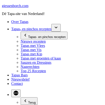
Ga
giessenborch.com
naar
Dé Tapa-site van Nederland!
de
inhoud
Over Tapas
Tapas- en pinchos recepten
Tapas- en pinchos recepten
Nieuwe recepten
Tapas met Vlees
Tapas met Vis
Tapas met Kip
Tapas met groenten of kaas
Sauzen en Dressings
Nagerechten
Top 25 Recepten
Tapas Bars
Nieuwsbrief
Contact
Terug