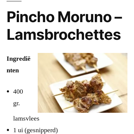
Pincho Moruno –
Lamsbrochettes
Ingredië
nten
400
gr.
lamsvlees
1 ui (gesnipperd)