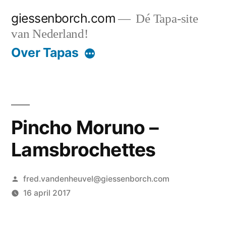
Ga
giessenborch.com
Dé Tapa-site
naar
van Nederland!
de
Over Tapas
inhoud
Pincho Moruno –
Lamsbrochettes
Geplaatst
fred.vandenheuvel@giessenborch.com
door
16 april 2017