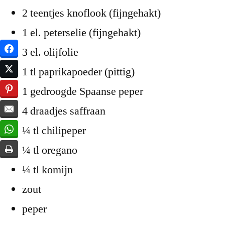
2 teentjes knoflook (fijngehakt)
1 el. peterselie (fijngehakt)
3 el. olijfolie
1 tl paprikapoeder (pittig)
1 gedroogde Spaanse peper
4 draadjes saffraan
¼ tl chilipeper
¼ tl oregano
¼ tl komijn
zout
peper