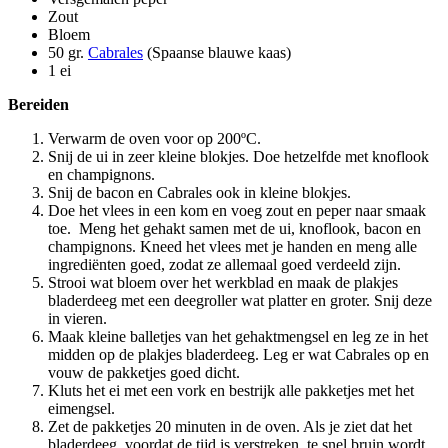
Zout
Bloem
50 gr.
Cabrales
(Spaanse blauwe kaas)
1 ei
Bereiden
Verwarm de oven voor op 200ºC.
Snij de ui in zeer kleine blokjes. Doe hetzelfde met knoflook
en champignons.
Snij de bacon en Cabrales ook in kleine blokjes.
Doe het vlees in een kom en voeg zout en peper naar smaak
toe. Meng het gehakt samen met de ui, knoflook, bacon en
champignons. Kneed het vlees met je handen en meng alle
ingrediënten goed, zodat ze allemaal goed verdeeld zijn.
Strooi wat bloem over het werkblad en maak de plakjes
bladerdeeg met een deegroller wat platter en groter. Snij deze
in vieren.
Maak kleine balletjes van het gehaktmengsel en leg ze in het
midden op de plakjes bladerdeeg. Leg er wat Cabrales op en
vouw de pakketjes goed dicht.
Kluts het ei met een vork en bestrijk alle pakketjes met het
eimengsel.
Zet de pakketjes 20 minuten in de oven. Als je ziet dat het
bladerdeeg, voordat de tijd is verstreken, te snel bruin wordt,