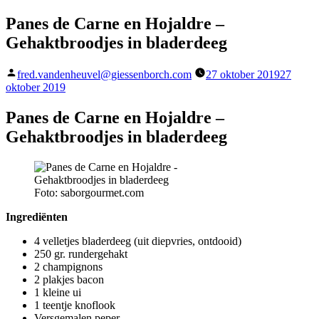
Panes de Carne en Hojaldre –
Gehaktbroodjes in bladerdeeg
Geplaatst
fred.vandenheuvel@giessenborch.com
27 oktober 2019
27
door
oktober 2019
Panes de Carne en Hojaldre –
Gehaktbroodjes in bladerdeeg
Foto: saborgourmet.com
Ingrediënten
4 velletjes bladerdeeg (uit diepvries, ontdooid)
250 gr. rundergehakt
2 champignons
2 plakjes bacon
1 kleine ui
1 teentje knoflook
Versgemalen peper