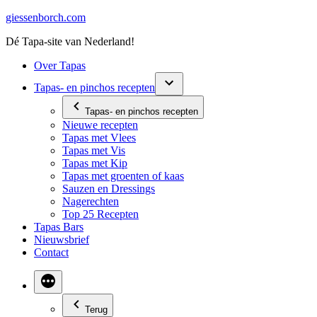
Ga
giessenborch.com
naar
Dé Tapa-site van Nederland!
de
inhoud
Over Tapas
Tapas- en pinchos recepten
Tapas- en pinchos recepten
Nieuwe recepten
Tapas met Vlees
Tapas met Vis
Tapas met Kip
Tapas met groenten of kaas
Sauzen en Dressings
Nagerechten
Top 25 Recepten
Tapas Bars
Nieuwsbrief
Contact
Terug