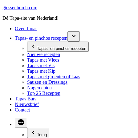
Ga
giessenborch.com
naar
Dé Tapa-site van Nederland!
de
inhoud
Over Tapas
Tapas- en pinchos recepten
Tapas- en pinchos recepten
Nieuwe recepten
Tapas met Vlees
Tapas met Vis
Tapas met Kip
Tapas met groenten of kaas
Sauzen en Dressings
Nagerechten
Top 25 Recepten
Tapas Bars
Nieuwsbrief
Contact
Terug