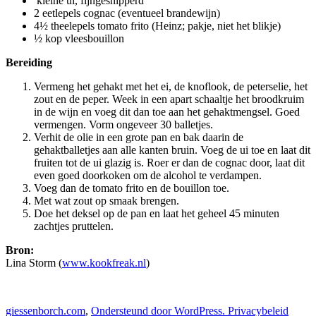
kleine ui, fijngesnipperd
2 eetlepels cognac (eventueel brandewijn)
4½ theelepels tomato frito (Heinz; pakje, niet het blikje)
½ kop vleesbouillon
Bereiding
Vermeng het gehakt met het ei, de knoflook, de peterselie, het
zout en de peper. Week in een apart schaaltje het broodkruim
in de wijn en voeg dit dan toe aan het gehaktmengsel. Goed
vermengen. Vorm ongeveer 30 balletjes.
Verhit de olie in een grote pan en bak daarin de
gehaktballetjes aan alle kanten bruin. Voeg de ui toe en laat dit
fruiten tot de ui glazig is. Roer er dan de cognac door, laat dit
even goed doorkoken om de alcohol te verdampen.
Voeg dan de tomato frito en de bouillon toe.
Met wat zout op smaak brengen.
Doe het deksel op de pan en laat het geheel 45 minuten
zachtjes pruttelen.
Bron:
Lina Storm (
www.kookfreak.nl
)
giessenborch.com
,
Ondersteund door WordPress.
Privacybeleid