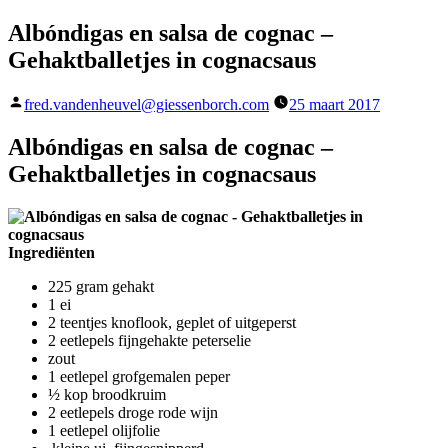
Albóndigas en salsa de cognac –
Gehaktballetjes in cognacsaus
Geplaatst
fred.vandenheuvel@giessenborch.com
25 maart 2017
door
Albóndigas en salsa de cognac –
Gehaktballetjes in cognacsaus
Ingrediënten
225 gram gehakt
1 ei
2 teentjes knoflook, geplet of uitgeperst
2 eetlepels fijngehakte peterselie
zout
1 eetlepel grofgemalen peper
½ kop broodkruim
2 eetlepels droge rode wijn
1 eetlepel olijfolie