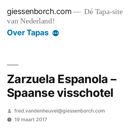
Ga
giessenborch.com
Dé Tapa-site
naar
van Nederland!
de
Over Tapas
inhoud
Zarzuela Espanola –
Spaanse visschotel
Geplaatst
fred.vandenheuvel@giessenborch.com
door
19 maart 2017