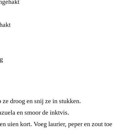
jngehakt
ehakt
ng
p ze droog en snij ze in stukken.
cazuela en smoor de inktvis.
en uien kort. Voeg laurier, peper en zout toe