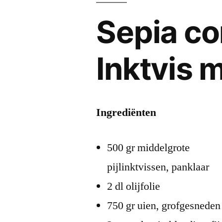
Sepia co
Inktvis m
Ingrediënten
500 gr middelgrote
pijlinktvissen, panklaar
2 dl olijfolie
750 gr uien, grofgesneden