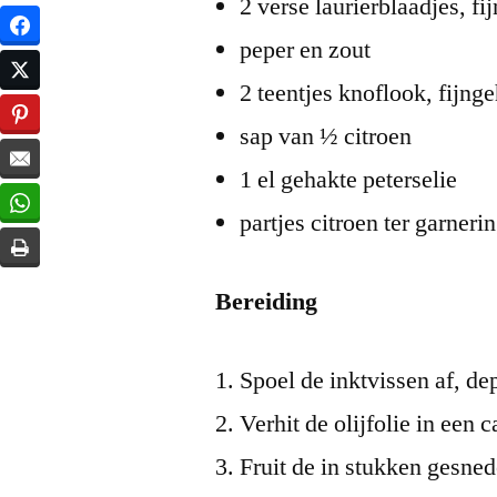
2 verse laurierblaadjes, fi
peper en zout
2 teentjes knoflook, fijng
sap van ½ citroen
1 el gehakte peterselie
partjes citroen ter garneri
Bereiding
Spoel de inktvissen af, de
Verhit de olijfolie in een 
Fruit de in stukken gesned