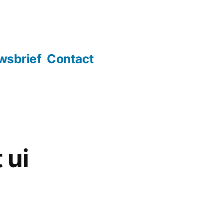
wsbrief
Contact
 ui