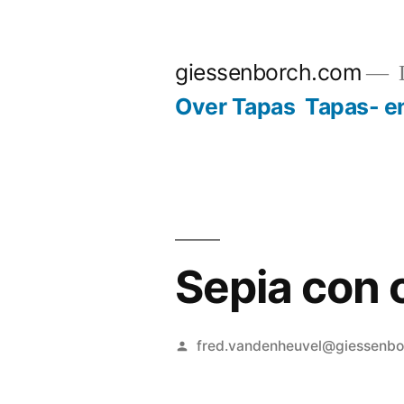
Ga
naar
giessenborch.com
D
de
Over Tapas
Tapas- e
inhoud
Sepia con c
Geplaatst
fred.vandenheuvel@giessenb
door