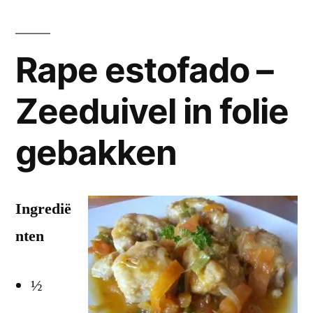
Rape estofado –
Zeeduivel in folie
gebakken
Ingredië
nten
½