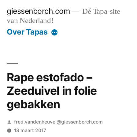
Ga
giessenborch.com
Dé Tapa-site
naar
van Nederland!
de
Over Tapas
inhoud
Rape estofado –
Zeeduivel in folie
gebakken
Geplaatst
fred.vandenheuvel@giessenborch.com
door
18 maart 2017