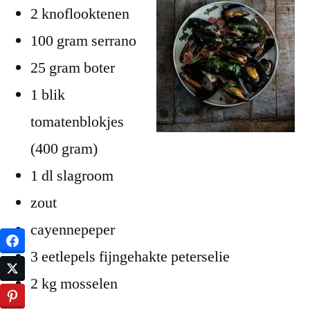
2 knoflooktenen
100 gram serrano
25 gram boter
1 blik
tomatenblokjes
(400 gram)
1 dl slagroom
zout
cayennepeper
3 eetlepels fijngehakte peterselie
2 kg mosselen