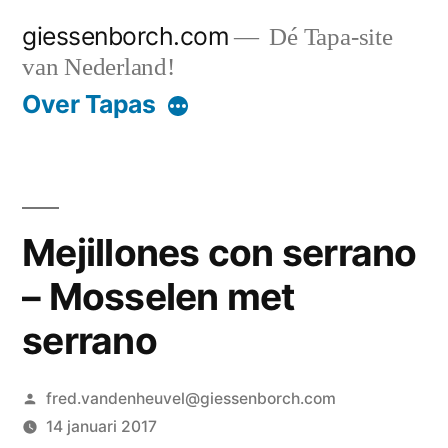
Ga
giessenborch.com
Dé Tapa-site
naar
van Nederland!
de
Over Tapas
inhoud
Mejillones con serrano
– Mosselen met
serrano
Geplaatst
fred.vandenheuvel@giessenborch.com
door
14 januari 2017