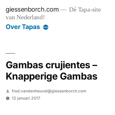
Ga
giessenborch.com
Dé Tapa-site
naar
van Nederland!
de
Over Tapas
inhoud
Gambas crujientes –
Knapperige Gambas
Geplaatst
fred.vandenheuvel@giessenborch.com
door
12 januari 2017