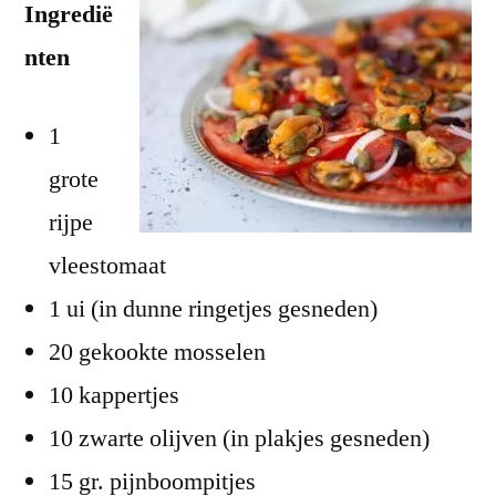
Ingredië
nten
1
grote
rijpe
vleestomaat
1 ui (in dunne ringetjes gesneden)
20 gekookte mosselen
10 kappertjes
10 zwarte olijven (in plakjes gesneden)
15 gr. pijnboompitjes