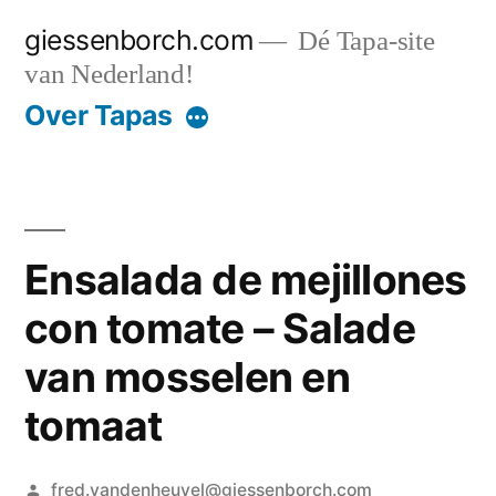
Ga
giessenborch.com
Dé Tapa-site
naar
van Nederland!
de
Over Tapas
inhoud
Ensalada de mejillones
con tomate – Salade
van mosselen en
tomaat
Geplaatst
fred.vandenheuvel@giessenborch.com