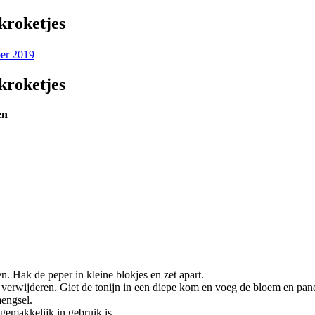
nkroketjes
er 2019
nkroketjes
en
n. Hak de peper in kleine blokjes en zet apart.
te verwijderen. Giet de tonijn in een diepe kom en voeg de bloem en pan
mengsel.
 gemakkelijk in gebruik is.