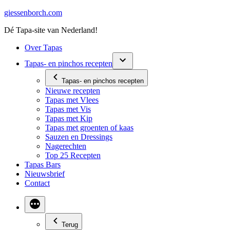
Ga
giessenborch.com
naar
Dé Tapa-site van Nederland!
de
inhoud
Over Tapas
Tapas- en pinchos recepten
Tapas- en pinchos recepten
Nieuwe recepten
Tapas met Vlees
Tapas met Vis
Tapas met Kip
Tapas met groenten of kaas
Sauzen en Dressings
Nagerechten
Top 25 Recepten
Tapas Bars
Nieuwsbrief
Contact
Terug