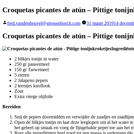
Croquetas picantes de atún – Pittige tonij
Geplaatst
fred.vandenheuvel@giessenborch.com
31 maart 2019
14 decemb
door
Croquetas picantes de atún – Pittige tonij
Ingrediënt
2 blikjes tonijn in water
250 gr paneermeel
150 gr Tarwemeel
5 eieren
2 Jalapeno pepers
2 teentjes knoflook
Zout
Extra vierge olijfolie
Bereiden
Snij de pepers doormidden en verwijder de zaadjes en zaadlijste
Open de blikjes tonijn en laat deze leeglopen om al het water 
het geheel op smaak en voeg de fijngehakte peper toe aan het 
Roer alle ingrediënten heel goed tot een massa is verkregen die