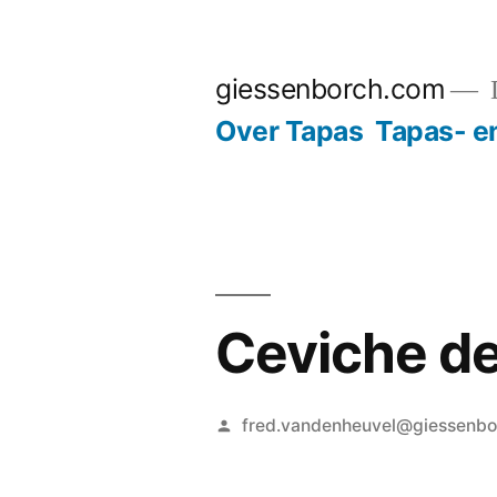
Ga
naar
giessenborch.com
D
de
Over Tapas
Tapas- e
inhoud
Ceviche de
Geplaatst
fred.vandenheuvel@giessenb
door