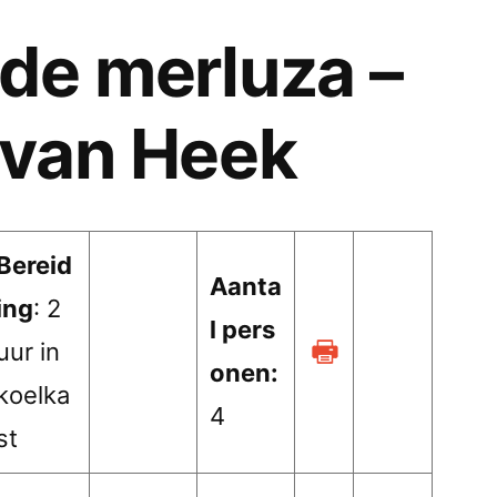
de merluza –
 van Heek
Bereid
Aanta
ing
: 2
l pers
uur in
onen:
koelka
4
st