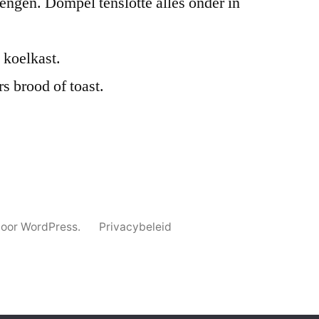
mengen. Dompel tenslotte alles onder in
 koelkast.
s brood of toast.
oor WordPress.
Privacybeleid