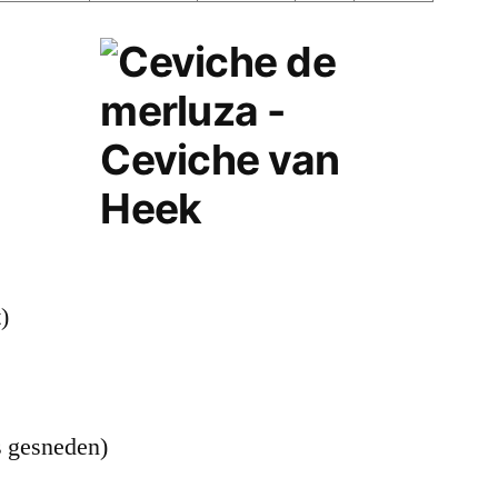
)
es gesneden)