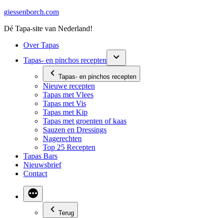
Ga
giessenborch.com
naar
Dé Tapa-site van Nederland!
de
inhoud
Over Tapas
Tapas- en pinchos recepten
Tapas- en pinchos recepten
Nieuwe recepten
Tapas met Vlees
Tapas met Vis
Tapas met Kip
Tapas met groenten of kaas
Sauzen en Dressings
Nagerechten
Top 25 Recepten
Tapas Bars
Nieuwsbrief
Contact
Terug