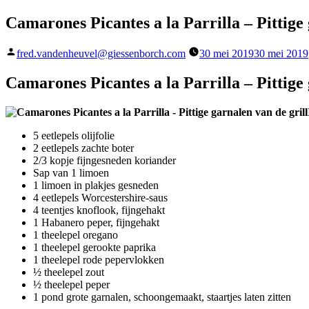
Camarones Picantes a la Parrilla – Pittige 
Geplaatst
fred.vandenheuvel@giessenborch.com
30 mei 2019
30 mei 2019
door
Camarones Picantes a la Parrilla – Pittige 
5 eetlepels olijfolie
2 eetlepels zachte boter
2/3 kopje fijngesneden koriander
Sap van 1 limoen
1 limoen in plakjes gesneden
4 eetlepels Worcestershire-saus
4 teentjes knoflook, fijngehakt
1 Habanero peper, fijngehakt
1 theelepel oregano
1 theelepel gerookte paprika
1 theelepel rode pepervlokken
½ theelepel zout
½ theelepel peper
1 pond grote garnalen, schoongemaakt, staartjes laten zitten