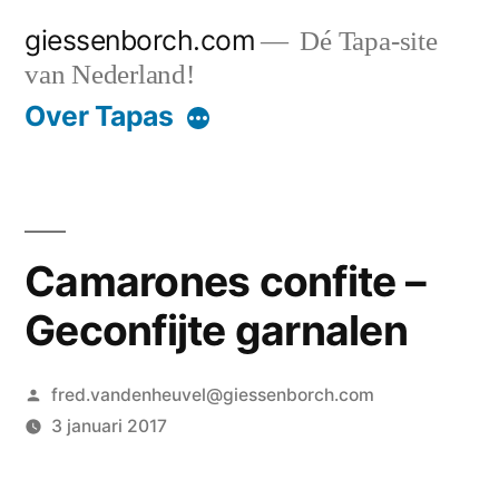
Ga
giessenborch.com
Dé Tapa-site
naar
van Nederland!
de
Over Tapas
inhoud
Camarones confite –
Geconfijte garnalen
Geplaatst
fred.vandenheuvel@giessenborch.com
door
3 januari 2017