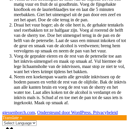
matig vuur en fruit de ui goudbruin. Voeg de fijngehakte
knoflook en de laurierblaadjes toe en laat die 5 minuten
meebakken. Giet het uimengsel uit de pan door een zeef en
zet het apart. Doe de olie terug in de pan.
Draai het vuur hoger; als de olie heet is, de gehakte tentakels
snel roerbakken tot ze halfgaar zijn. Voeg al roerend de helft
van de sherry toe. Doe het uimengsel terug in de pan en de
helft van de peterselie. Laat de saus een minuut inkoken of tot
de geur en smaak van de alcohol is verdwenen; breng hem
vervolgens op smaak en neem de pan van het vuur.
Voeg de geprakte eieren en de rest van de peterselie toe aan
het inktvis-uimengsel en maak op smaak af. Vul hiermee de
lege lichaamsholte van de inktvissen, maar stop ze niet te vol,
want het vlees krimpt tijdens het bakken.
Neem een koekenpan waarin alle gevulde inktvissen op de
bodem passen en verhit de rest van de olijfolie. Bak de inktvis
aan alle kanten bruin en voeg de rest van de sherry en het
water toe. Laat alles koken tot de alcohol is verdampt en de
inktvis mals is. Schud af en toe met de pan tot de saus iets is
ingekookt. Maak op smaak af.
giessenborch.com
,
Ondersteund door WordPress.
Privacybeleid
Translate »