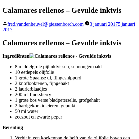
Calamares rellenos – Gevulde inktvis
Geplaatst
fred.vandenheuvel@giessenborch.com
3 januari 2017
5 januari
door
2017
Calamares rellenos – Gevulde inktvis
Ingrediënten
8 middelgrote pijlinktvissen, schoongemaakt
10 eetlepels olijfolie
1 grote Spaanse ui, fijngesnipperd
2 knoflooktenen, fijngehakt
2 laurierblaadjes
200 ml fino-sherry
1 grote bos verse bladpeterselie, grofgehakt
2 hardgekookte eieren, geprakt
50 ml water
zeezout en zwarte peper
Bereiding
Verhit in een koekenpan de helft van de olijfolie boven een