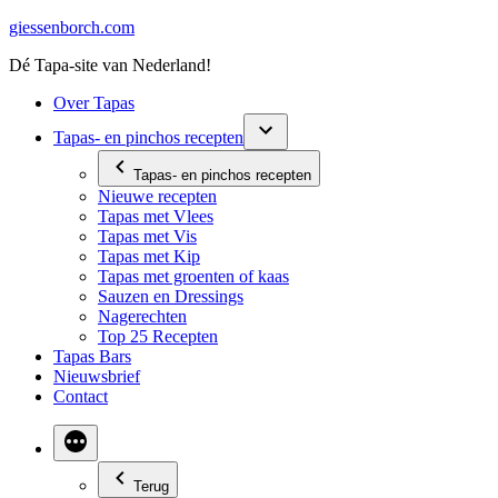
Ga
giessenborch.com
naar
Dé Tapa-site van Nederland!
de
inhoud
Over Tapas
Tapas- en pinchos recepten
Tapas- en pinchos recepten
Nieuwe recepten
Tapas met Vlees
Tapas met Vis
Tapas met Kip
Tapas met groenten of kaas
Sauzen en Dressings
Nagerechten
Top 25 Recepten
Tapas Bars
Nieuwsbrief
Contact
Terug