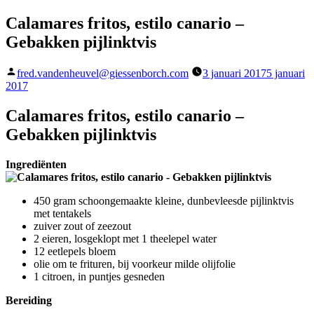
Calamares fritos, estilo canario –
Gebakken pijlinktvis
Geplaatst
fred.vandenheuvel@giessenborch.com
3 januari 2017
5 januari
door
2017
Calamares fritos, estilo canario –
Gebakken pijlinktvis
Ingrediënten
450 gram schoongemaakte kleine, dunbevleesde pijlinktvis
met tentakels
zuiver zout of zeezout
2 eieren, losgeklopt met 1 theelepel water
12 eetlepels bloem
olie om te frituren, bij voorkeur milde olijfolie
1 citroen, in puntjes gesneden
Bereiding