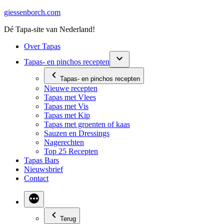
Ga
giessenborch.com
naar
Dé Tapa-site van Nederland!
de
inhoud
Over Tapas
Tapas- en pinchos recepten
Tapas- en pinchos recepten
Nieuwe recepten
Tapas met Vlees
Tapas met Vis
Tapas met Kip
Tapas met groenten of kaas
Sauzen en Dressings
Nagerechten
Top 25 Recepten
Tapas Bars
Nieuwsbrief
Contact
Terug