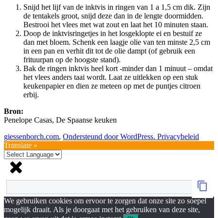
Snijd het lijf van de inktvis in ringen van 1 a 1,5 cm dik. Zijn
de tentakels groot, snijd deze dan in de lengte doormidden.
Bestrooi het vlees met wat zout en laat het 10 minuten staan.
Doop de inktvisringetjes in het losgeklopte ei en bestuif ze
dan met bloem. Schenk een laagje olie van ten minste 2,5 cm
in een pan en verhit dit tot de olie dampt (of gebruik een
frituurpan op de hoogste stand).
Bak de ringen inktvis heel kort -minder dan 1 minuut – omdat
het vlees anders taai wordt. Laat ze uitlekken op een stuk
keukenpapier en dien ze meteen op met de puntjes citroen
erbij.
Bron:
Penelope Casas, De Spaanse keuken
giessenborch.com
,
Ondersteund door WordPress.
Privacybeleid
Translate »
We gebruiken cookies om ervoor te zorgen dat onze site zo soepel
mogelijk draait. Als je doorgaat met het gebruiken van deze site,