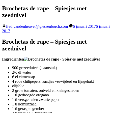
Brochetas de rape – Spiesjes met
zeeduivel
Geplaatst
fred.vandenheuvel@giessenborch.com
6 januari 2017
6 januari
door
2017
Brochetas de rape – Spiesjes met
zeeduivel
Ingrediënten
900 gr zeeduivel (staartstuk)
2½ dl water
6 el citroensap
4 rode chilipepers, zaadjes verwijderd en fijngehakt
olijfolie
2 grote tomaten, ontveld en kleingesneden
1 tl gedroogde oregano
1 tl versgemalen zwarte peper
1 tl komijnzaad
1 tl geraspte gember