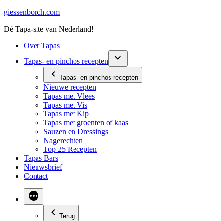
Ga
giessenborch.com
naar
Dé Tapa-site van Nederland!
de
inhoud
Over Tapas
Tapas- en pinchos recepten
Tapas- en pinchos recepten
Nieuwe recepten
Tapas met Vlees
Tapas met Vis
Tapas met Kip
Tapas met groenten of kaas
Sauzen en Dressings
Nagerechten
Top 25 Recepten
Tapas Bars
Nieuwsbrief
Contact
Terug