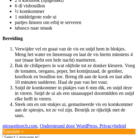
2 tl knoflook (fijngehakt)
6 dl visbouillon
½ komkommer
1 middelgrote rode ui
partjes limoen om erbij te serveren
tabasco naar smaak
Bereiding
Verwijder vel en graat van de vis en snijd hem in blokjes.
Meng het water en limoensap en laat de vis hierin minstens 4
uur (maar liefst een hele nacht) marineren.
Bak de chilipepers in wat olijfolie tot ze donker kleuren. Voeg
de tomaten, oregano, peper, het komijnzaad, de gember,
knoflook en bouillon toe. Breng dit aan de kook en laat alles
10 minuten sudderen. Haal de pan van het vuur.
Snijd de komkommer in plakjes van 6 mm dik, en snijd deze
in vieren. Snijd de ui als een sinaasappel doormidden en snijd
elke helft in vieren.
Steek om en om stukjes ui, gemarineerde vis en komkommer
aan de spiesjes, tot ze vol zijn. Bestrijk ze rijkelijk met de
saus.
giessenborch.com
,
Ondersteund door WordPress.
Privacybeleid
Translate »