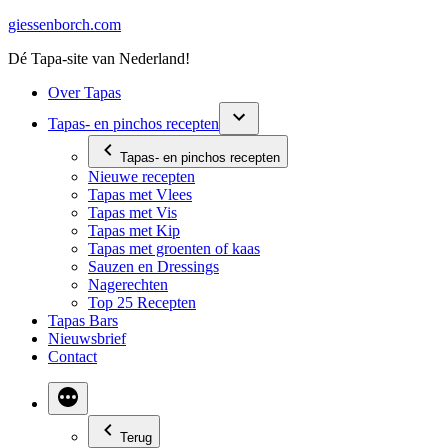
Ga
giessenborch.com
naar
Dé Tapa-site van Nederland!
de
inhoud
Over Tapas
Tapas- en pinchos recepten
Tapas- en pinchos recepten
Nieuwe recepten
Tapas met Vlees
Tapas met Vis
Tapas met Kip
Tapas met groenten of kaas
Sauzen en Dressings
Nagerechten
Top 25 Recepten
Tapas Bars
Nieuwsbrief
Contact
Terug