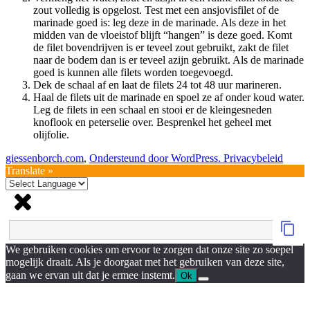
zout volledig is opgelost. Test met een ansjovisfilet of de
marinade goed is: leg deze in de marinade. Als deze in het
midden van de vloeistof blijft “hangen” is deze goed. Komt
de filet bovendrijven is er teveel zout gebruikt, zakt de filet
naar de bodem dan is er teveel azijn gebruikt. Als de marinade
goed is kunnen alle filets worden toegevoegd.
Dek de schaal af en laat de filets 24 tot 48 uur marineren.
Haal de filets uit de marinade en spoel ze af onder koud water.
Leg de filets in een schaal en stooi er de kleingesneden
knoflook en peterselie over. Besprenkel het geheel met
olijfolie.
giessenborch.com
,
Ondersteund door WordPress.
Privacybeleid
Translate »
We gebruiken cookies om ervoor te zorgen dat onze site zo soepel
mogelijk draait. Als je doorgaat met het gebruiken van deze site,
gaan we ervan uit dat je ermee instemt.
Ok