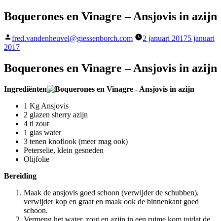
Boquerones en Vinagre – Ansjovis in azijn
Geplaatst
fred.vandenheuvel@giessenborch.com
2 januari 2017
5 januari
door
2017
Boquerones en Vinagre – Ansjovis in azijn
Ingrediënten
1 Kg Ansjovis
2 glazen sherry azijn
4 tl zout
1 glas water
3 tenen knoflook (meer mag ook)
Peterselie, klein gesneden
Olijfolie
Bereiding
Maak de ansjovis goed schoon (verwijder de schubben),
verwijder kop en graat en maak ook de binnenkant goed
schoon.
Vermeng het water, zout en azijn in een ruime kom totdat de