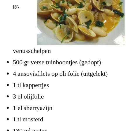
gr.
venusschelpen
500 gr verse tuinboontjes (gedopt)
4 ansovisfilets op olijfolie (uitgelekt)
1 tl kappertjes
3 el olijfolie
1 el sherryazijn
1 tl mosterd
180 ml water