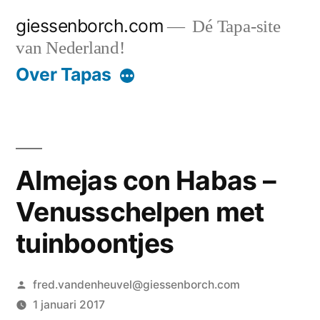
Ga
giessenborch.com
Dé Tapa-site
naar
van Nederland!
de
Over Tapas
inhoud
Almejas con Habas –
Venusschelpen met
tuinboontjes
Geplaatst
fred.vandenheuvel@giessenborch.com
door
1 januari 2017