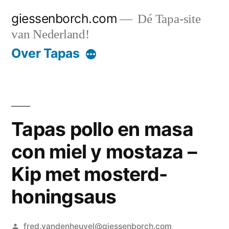
Ga
giessenborch.com
Dé Tapa-site
naar
van Nederland!
de
Over Tapas
inhoud
Tapas pollo en masa
con miel y mostaza –
Kip met mosterd-
honingsaus
Geplaatst
fred.vandenheuvel@giessenborch.com