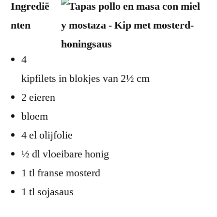
Ingredië
nten
4
kipfilets in blokjes van 2½ cm
2 eieren
bloem
4 el olijfolie
½ dl vloeibare honig
1 tl franse mosterd
1 tl sojasaus