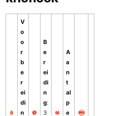
V
o
o
B
r
e
A
b
r
a
e
ei
n
r
di
t
ei
n
al
di
g
:
p
n
3
e