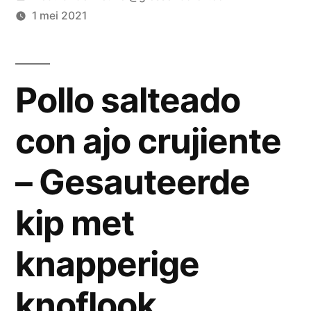
door
1 mei 2021
Pollo salteado
con ajo crujiente
– Gesauteerde
kip met
knapperige
knoflook