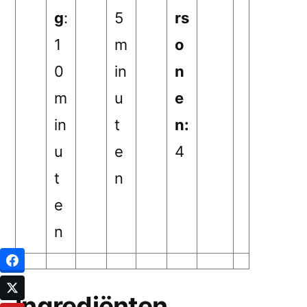
g
:
5
rs
1
m
o
0
in
n
m
u
e
in
t
n:
u
e
4
t
n
e
n
Ingrediënten