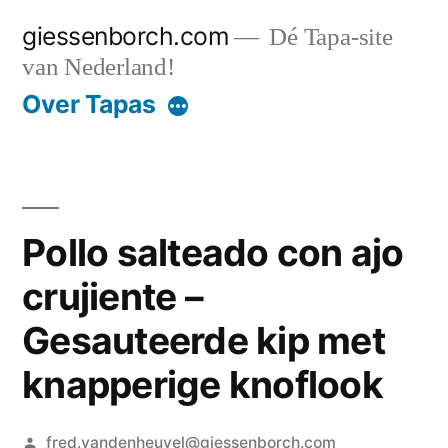
Ga
giessenborch.com
Dé Tapa-site
naar
van Nederland!
de
Over Tapas
inhoud
Pollo salteado con ajo
crujiente –
Gesauteerde kip met
knapperige knoflook
Geplaatst
fred.vandenheuvel@giessenborch.com