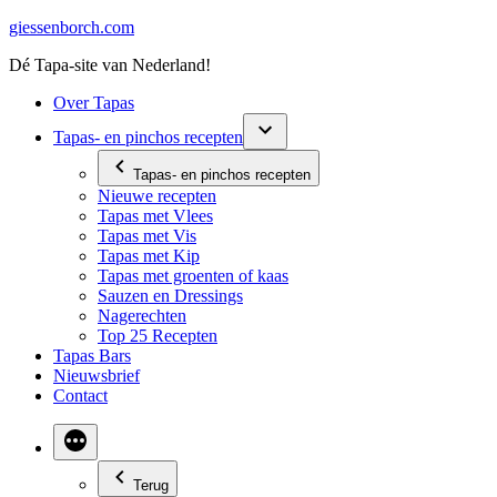
Ga
giessenborch.com
naar
Dé Tapa-site van Nederland!
de
inhoud
Over Tapas
Tapas- en pinchos recepten
Tapas- en pinchos recepten
Nieuwe recepten
Tapas met Vlees
Tapas met Vis
Tapas met Kip
Tapas met groenten of kaas
Sauzen en Dressings
Nagerechten
Top 25 Recepten
Tapas Bars
Nieuwsbrief
Contact
Terug