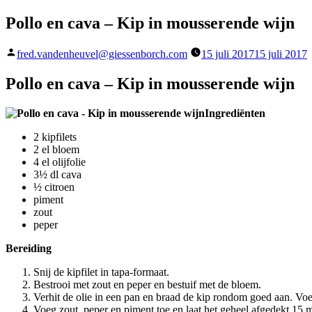
Pollo en cava – Kip in mousserende wijn
Geplaatst
fred.vandenheuvel@giessenborch.com
15 juli 2017
15 juli 2017
door
Pollo en cava – Kip in mousserende wijn
Ingrediënten
2 kipfilets
2 el bloem
4 el olijfolie
3½ dl cava
½ citroen
piment
zout
peper
Bereiding
Snij de kipfilet in tapa-formaat.
Bestrooi met zout en peper en bestuif met de bloem.
Verhit de olie in een pan en braad de kip rondom goed aan. Voeg
Voeg zout, peper en piment toe en laat het geheel afgedekt 15 m