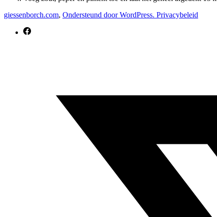
giessenborch.com
,
Ondersteund door WordPress.
Privacybeleid