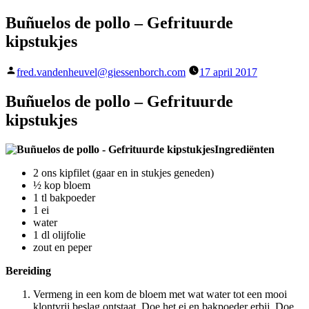
Buñuelos de pollo – Gefrituurde
kipstukjes
Geplaatst
fred.vandenheuvel@giessenborch.com
17 april 2017
door
Buñuelos de pollo – Gefrituurde
kipstukjes
Ingrediënten
2 ons kipfilet (gaar en in stukjes geneden)
½ kop bloem
1 tl bakpoeder
1 ei
water
1 dl olijfolie
zout en peper
Bereiding
Vermeng in een kom de bloem met wat water tot een mooi
klontvrij beslag ontstaat. Doe het ei en bakpoeder erbij. Doe