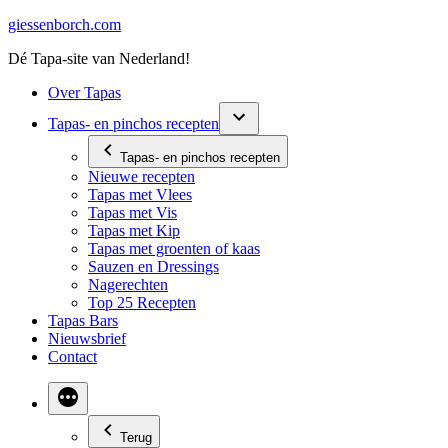
Ga
giessenborch.com
naar
Dé Tapa-site van Nederland!
de
inhoud
Over Tapas
Tapas- en pinchos recepten
Tapas- en pinchos recepten
Nieuwe recepten
Tapas met Vlees
Tapas met Vis
Tapas met Kip
Tapas met groenten of kaas
Sauzen en Dressings
Nagerechten
Top 25 Recepten
Tapas Bars
Nieuwsbrief
Contact
Terug