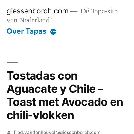
Ga
giessenborch.com
Dé Tapa-site
naar
van Nederland!
de
Over Tapas
inhoud
Tostadas con
Aguacate y Chile –
Toast met Avocado en
chili-vlokken
Geplaatst
fred.vandenheuvel@giessenborch.com