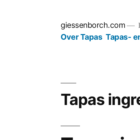
Ga
naar
giessenborch.com
D
de
Over Tapas
Tapas- e
inhoud
Tapas ingr