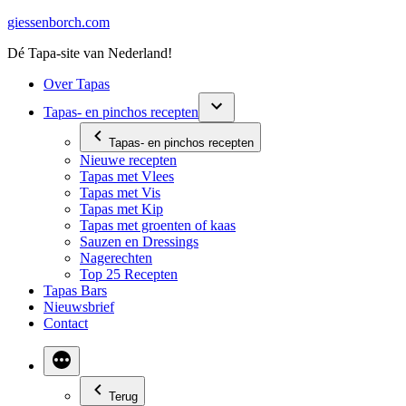
Ga
giessenborch.com
naar
Dé Tapa-site van Nederland!
de
inhoud
Over Tapas
Tapas- en pinchos recepten
Tapas- en pinchos recepten
Nieuwe recepten
Tapas met Vlees
Tapas met Vis
Tapas met Kip
Tapas met groenten of kaas
Sauzen en Dressings
Nagerechten
Top 25 Recepten
Tapas Bars
Nieuwsbrief
Contact
Terug