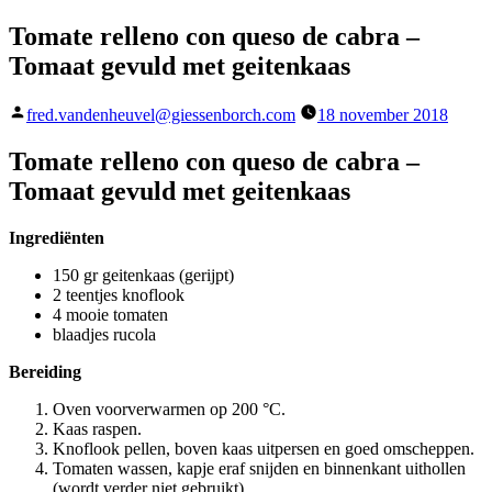
Tomate relleno con queso de cabra –
Tomaat gevuld met geitenkaas
Geplaatst
fred.vandenheuvel@giessenborch.com
18 november 2018
door
Tomate relleno con queso de cabra –
Tomaat gevuld met geitenkaas
Ingrediënten
150 gr geitenkaas (gerijpt)
2 teentjes knoflook
4 mooie tomaten
blaadjes rucola
Bereiding
Oven voorverwarmen op 200 °C.
Kaas raspen.
Knoflook pellen, boven kaas uitpersen en goed omscheppen.
Tomaten wassen, kapje eraf snijden en binnenkant uithollen
(wordt verder niet gebruikt).