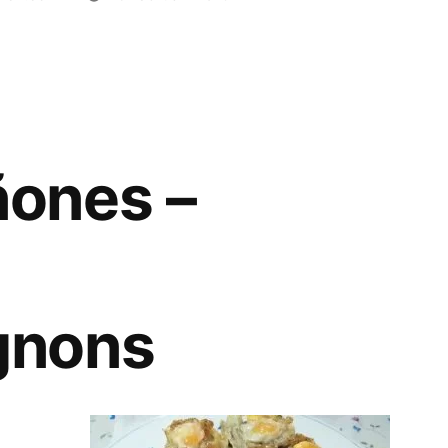
ones –
gnons