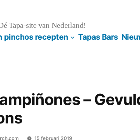
é Tapa-site van Nederland!
n pinchos recepten
Tapas Bars
Nieu
hampiñones – Gevul
ons
orch.com
15 februari 2019