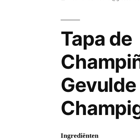
door
Tapa de
Champiñ
Gevulde
Champi
Ingrediënten