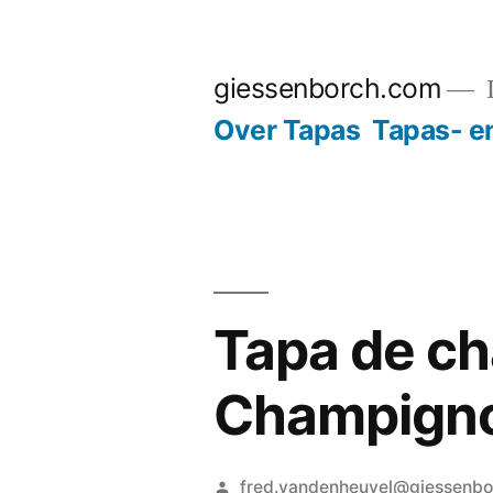
Ga
naar
giessenborch.com
D
de
Over Tapas
Tapas- e
inhoud
Tapa de c
Champign
Geplaatst
fred.vandenheuvel@giessenb