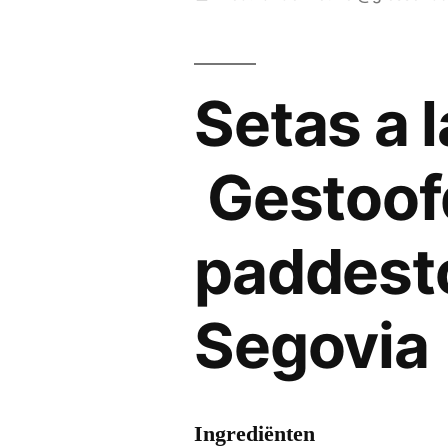
door
Setas a 
Gestoof
paddesto
Segovia
Ingrediënten