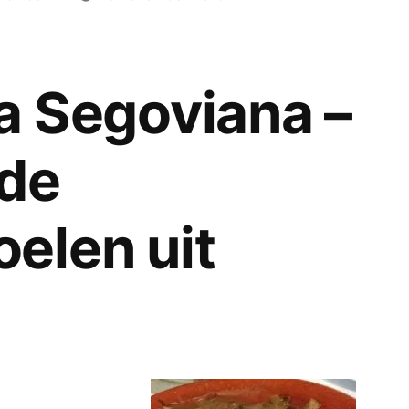
la Segoviana –
de
elen uit