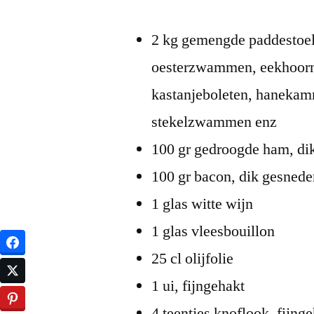
2 kg gemengde paddestoel
oesterzwammen, eekhoorn
kastanjeboleten, haneka
stekelzwammen enz
100 gr gedroogde ham, di
100 gr bacon, dik gesned
1 glas witte wijn
1 glas vleesbouillon
25 cl olijfolie
1 ui, fijngehakt
4 teentjes knoflook, fijng