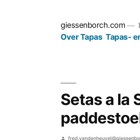
Ga
naar
giessenborch.com
D
de
Over Tapas
Tapas- e
inhoud
Setas a la
paddestoel
Geplaatst
fred.vandenheuvel@giessenb