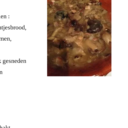
en :
tjesbrood,
mmen,
k gesneden
en
ehakt