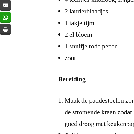
2 laurierblaadjes
1 takje tijm
2 el bloem
1 snuifje rode peper
zout
Bereiding
Maak de paddestoelen zorg
de stromende kraan zodat 
goed droog met keukenpap