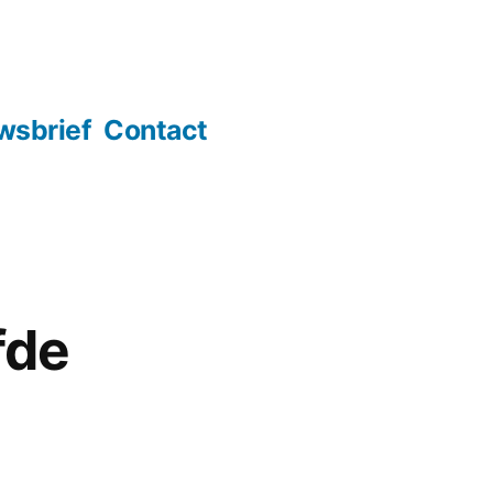
wsbrief
Contact
fde