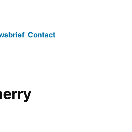
wsbrief
Contact
herry