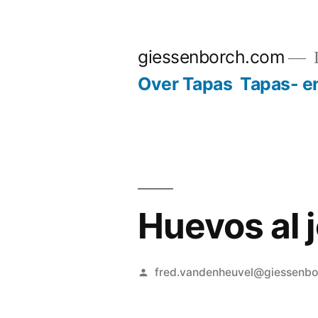
Ga
naar
giessenborch.com
D
de
Over Tapas
Tapas- e
inhoud
Huevos al 
Geplaatst
fred.vandenheuvel@giessenb
door