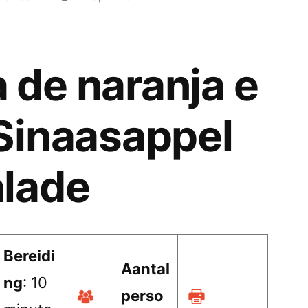
 de naranja e
 Sinaasappel
alade
Bereidi
Aantal
ng
: 10
perso