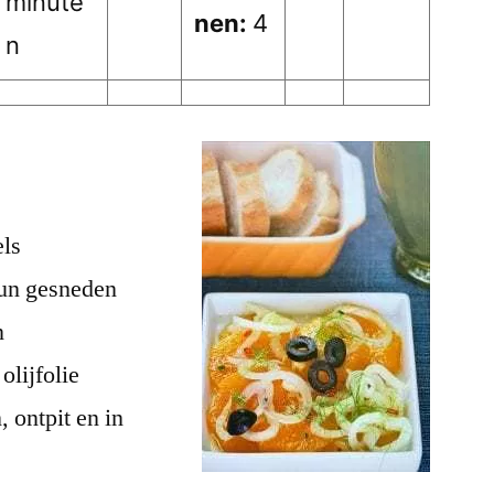
minute
nen:
4
n
els
dun gesneden
n
olijfolie
, ontpit en in