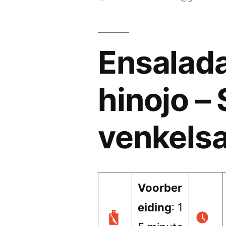
door
Ensalada
hinojo –
venkels
Voorber
eiding
: 1