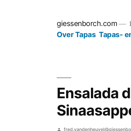
Ga
naar
giessenborch.com
D
de
Over Tapas
Tapas- e
inhoud
Ensalada de
Sinaasappe
Geplaatst
fred.vandenheuvel@giessenb