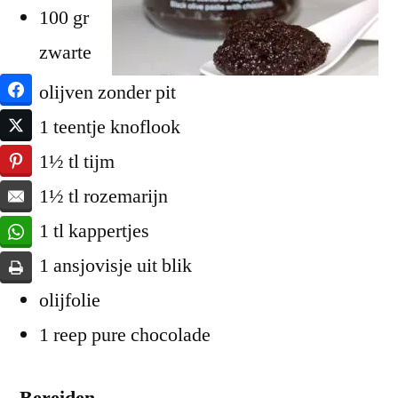
100 gr
zwarte
olijven zonder pit
1 teentje knoflook
1½ tl tijm
1½ tl rozemarijn
1 tl kappertjes
1 ansjovisje uit blik
olijfolie
1 reep pure chocolade
Bereiden