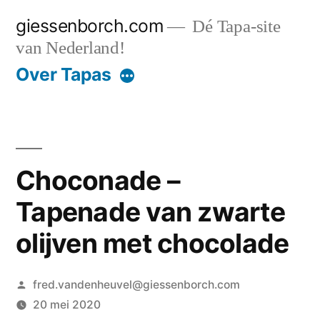
Ga
giessenborch.com
Dé Tapa-site
naar
van Nederland!
de
Over Tapas
inhoud
Choconade –
Tapenade van zwarte
olijven met chocolade
Geplaatst
fred.vandenheuvel@giessenborch.com
door
20 mei 2020