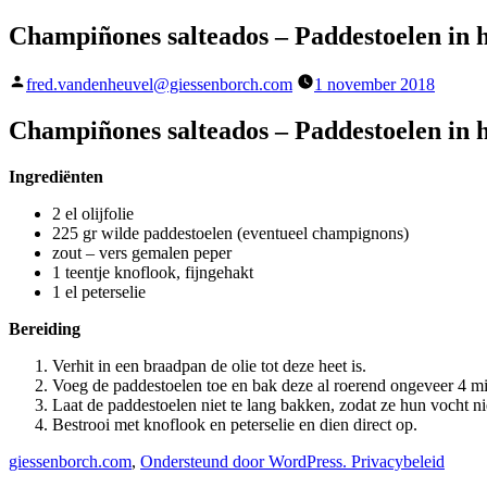
Champiñones salteados – Paddestoelen in 
Geplaatst
fred.vandenheuvel@giessenborch.com
1 november 2018
door
Champiñones salteados – Paddestoelen in 
Ingrediënten
2 el olijfolie
225 gr wilde paddestoelen (eventueel champignons)
zout – vers gemalen peper
1 teentje knoflook, fijngehakt
1 el peterselie
Bereiding
Verhit in een braadpan de olie tot deze heet is.
Voeg de paddestoelen toe en bak deze al roerend ongeveer 4 mi
Laat de paddestoelen niet te lang bakken, zodat ze hun vocht ni
Bestrooi met knoflook en peterselie en dien direct op.
giessenborch.com
,
Ondersteund door WordPress.
Privacybeleid