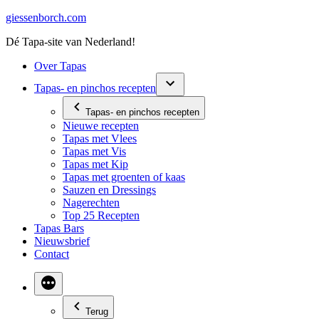
Ga
giessenborch.com
naar
Dé Tapa-site van Nederland!
de
inhoud
Over Tapas
Tapas- en pinchos recepten
Tapas- en pinchos recepten
Nieuwe recepten
Tapas met Vlees
Tapas met Vis
Tapas met Kip
Tapas met groenten of kaas
Sauzen en Dressings
Nagerechten
Top 25 Recepten
Tapas Bars
Nieuwsbrief
Contact
Terug