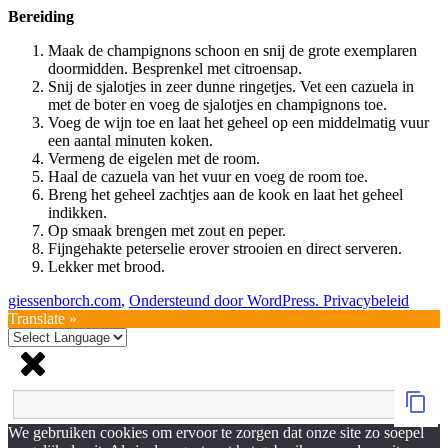
Bereiding
Maak de champignons schoon en snij de grote exemplaren
doormidden. Besprenkel met citroensap.
Snij de sjalotjes in zeer dunne ringetjes. Vet een cazuela in
met de boter en voeg de sjalotjes en champignons toe.
Voeg de wijn toe en laat het geheel op een middelmatig vuur
een aantal minuten koken.
Vermeng de eigelen met de room.
Haal de cazuela van het vuur en voeg de room toe.
Breng het geheel zachtjes aan de kook en laat het geheel
indikken.
Op smaak brengen met zout en peper.
Fijngehakte peterselie erover strooien en direct serveren.
Lekker met brood.
giessenborch.com
,
Ondersteund door WordPress.
Privacybeleid
Translate »
We gebruiken cookies om ervoor te zorgen dat onze site zo soepel