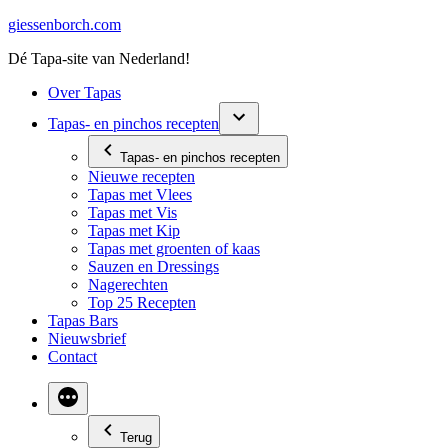
Ga
giessenborch.com
naar
Dé Tapa-site van Nederland!
de
inhoud
Over Tapas
Tapas- en pinchos recepten
Tapas- en pinchos recepten
Nieuwe recepten
Tapas met Vlees
Tapas met Vis
Tapas met Kip
Tapas met groenten of kaas
Sauzen en Dressings
Nagerechten
Top 25 Recepten
Tapas Bars
Nieuwsbrief
Contact
Terug