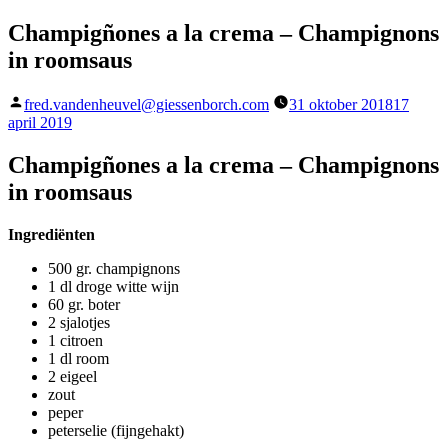
Champigñones a la crema – Champignons
in roomsaus
Geplaatst
fred.vandenheuvel@giessenborch.com
31 oktober 2018
17
door
april 2019
Champigñones a la crema – Champignons
in roomsaus
Ingrediënten
500 gr. champignons
1 dl droge witte wijn
60 gr. boter
2 sjalotjes
1 citroen
1 dl room
2 eigeel
zout
peper
peterselie (fijngehakt)