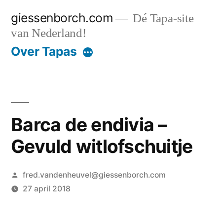
Ga
giessenborch.com
Dé Tapa-site
naar
van Nederland!
de
Over Tapas
inhoud
Barca de endivia –
Gevuld witlofschuitje
Geplaatst
fred.vandenheuvel@giessenborch.com
door
27 april 2018