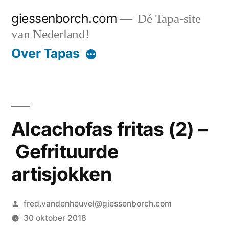
Ga
giessenborch.com
Dé Tapa-site
naar
van Nederland!
de
Over Tapas
inhoud
Alcachofas fritas (2) –
Gefrituurde
artisjokken
Geplaatst
fred.vandenheuvel@giessenborch.com
door
30 oktober 2018