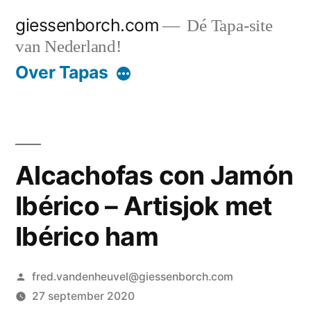
Ga
giessenborch.com
Dé Tapa-site
naar
van Nederland!
de
Over Tapas
inhoud
Alcachofas con Jamón
Ibérico – Artisjok met
Ibérico ham
Geplaatst
fred.vandenheuvel@giessenborch.com
door
27 september 2020