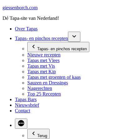
Ga
giessenborch.com
naar
Dé Tapa-site van Nederland!
de
inhoud
Over Tapas
Tapas- en pinchos recepten
Tapas- en pinchos recepten
Nieuwe recepten
Tapas met Vlees
Tapas met Vis
Tapas met Kip
Tapas met groenten of kaas
Sauzen en Dressings
Nagerechten
Top 25 Recepten
Tapas Bars
Nieuwsbrief
Contact
Terug