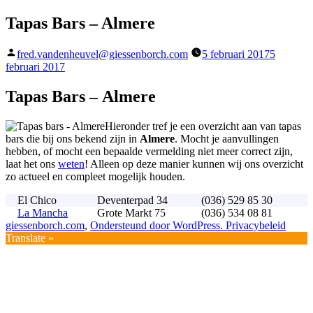
Tapas Bars – Almere
Geplaatst
fred.vandenheuvel@giessenborch.com
5 februari 2017
5
door
februari 2017
Tapas Bars – Almere
Hieronder tref je een overzicht aan van tapas
bars die bij ons bekend zijn in
Almere
. Mocht je aanvullingen
hebben, of mocht een bepaalde vermelding niet meer correct zijn,
laat het ons
weten
! Alleen op deze manier kunnen wij ons overzicht
zo actueel en compleet mogelijk houden.
El Chico
Deventerpad 34
(036) 529 85 30
La Mancha
Grote Markt 75
(036) 534 08 81
giessenborch.com
,
Ondersteund door WordPress.
Privacybeleid
Translate »