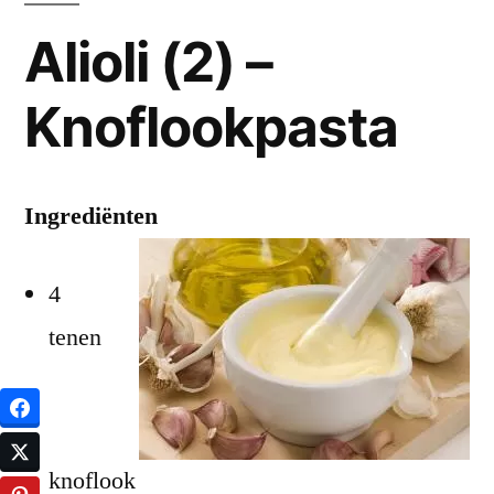
Alioli (2) –
Knoflookpasta
Ingrediënten
4
tenen
knoflook