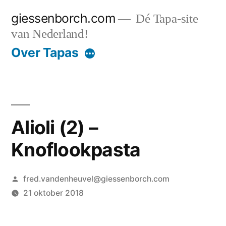
Ga
giessenborch.com
Dé Tapa-site
naar
van Nederland!
de
Over Tapas
inhoud
Alioli (2) –
Knoflookpasta
Geplaatst
fred.vandenheuvel@giessenborch.com
door
21 oktober 2018