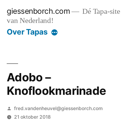
Ga
giessenborch.com
Dé Tapa-site
naar
van Nederland!
de
Over Tapas
inhoud
Adobo –
Knoflookmarinade
Geplaatst
fred.vandenheuvel@giessenborch.com
door
21 oktober 2018