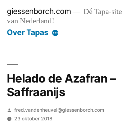
Ga
giessenborch.com
Dé Tapa-site
naar
van Nederland!
de
Over Tapas
inhoud
Helado de Azafran –
Saffraanijs
Geplaatst
fred.vandenheuvel@giessenborch.com
door
23 oktober 2018