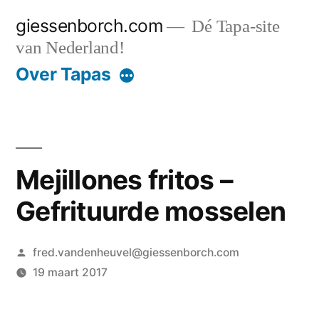
Ga
giessenborch.com
Dé Tapa-site
naar
van Nederland!
de
Over Tapas
inhoud
Mejillones fritos –
Gefrituurde mosselen
Geplaatst
fred.vandenheuvel@giessenborch.com
door
19 maart 2017